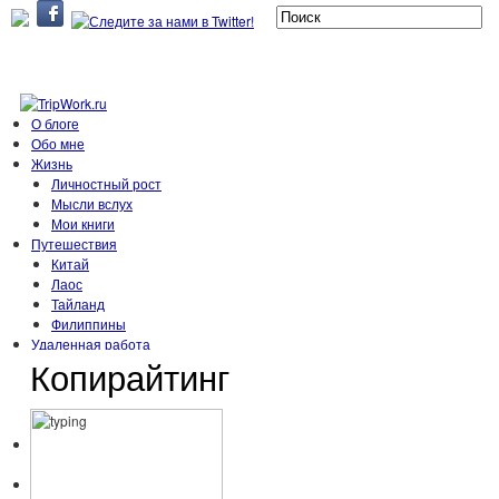
О блоге
Обо мне
Жизнь
Личностный рост
Мысли вслух
Мои книги
Путешествия
Китай
Лаос
Тайланд
Филиппины
Удаленная работа
Копирайтинг
Игры о путешествиях
Копирайтинг
Сдача недвижимости
Онлайн бизнес
Советы
Полезные сайты и сервисы
Фрукты