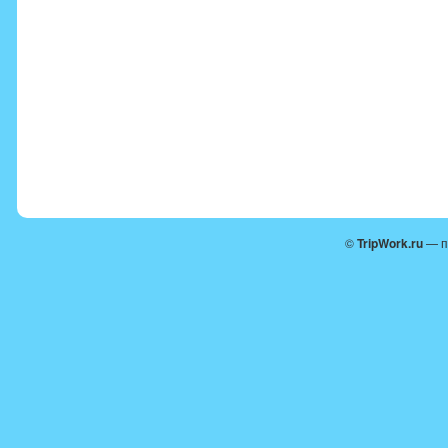
©
TripWork.ru
— п