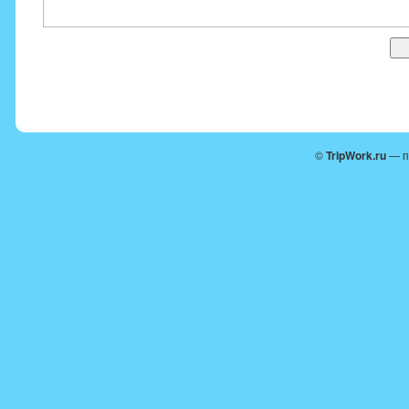
©
TripWork.ru
— п