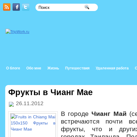
О блоге
Обо мне
Жизнь
Путешествия
Удаленная работа
Фрукты в Чианг Мае
26.11.2012
В городе
Чианг Май
(с
встречаются почти в
фрукты, что и други
городах Таиланда. По