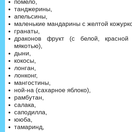
помело,
танджерины,
апельсины,
маленькие мандарины с желтой кожурко
гранаты,
драконов фрукт (с белой, красной
мякотью),
дыни,
кокосы,
лонган,
лонконг,
мангостины,
ной-на (сахарное яблоко),
рамбутан,
салака,
саподилла,
ююба,
тамаринд,